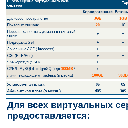
I. Размещение виртуального web-
Та
сервера
Корпоративный
Базов
Дисковое пространство
3GB
1GB
Почтовых ящиков*
20
10
Пересылка почты c домена в почтовый
+
+
ящик*
Поддержка SSI
+
+
Локальныe ACF (.htaccess)
+
+
CGI (PHP/Perl)
+
+
Shell-доступ (SSH)
+
+
СУБД (MySQL/PostgreSQL) до
100MB
*
+
+
Лимит исходящего трафика (в месяц)
100GB
50GB
Установочная плата
0$
0$
Абонентская плата (в месяц)
40$
30$
Для всех виртуальных се
предоставляется: