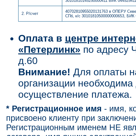
30101810145250000411 БИК 04452541
40702810955020131763 в ОПЕРУ Север
2. Р/счет
СПб, к/с 30101810500000000653, БИК 
Оплата в
центре интерн
«Петерлинк»
по адресу Ч
д.60
Внимание!
Для оплаты н
организации необходима
осуществление платежа.
* Регистрационное имя
- имя, к
присвоено клиенту при заключени
Регистрационным именем НЕ явл